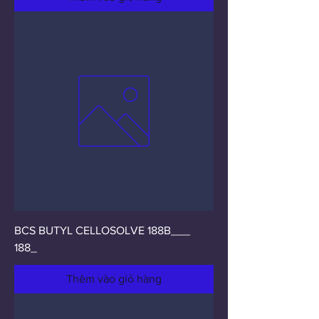
BCS BUTYL CELLOSOLVE 188B___
188_
Thêm vào giỏ hàng