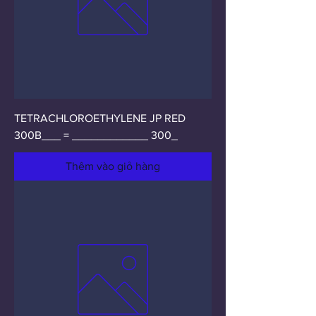
TETRACHLOROETHYLENE JP RED
300B___ = ____________ 300_
Thêm vào giỏ hàng