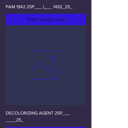
PAM 1942 25P___ (___ 1492_25_
Thêm vào giỏ hàng
DECOLORIZING AGENT 25P___
____25_