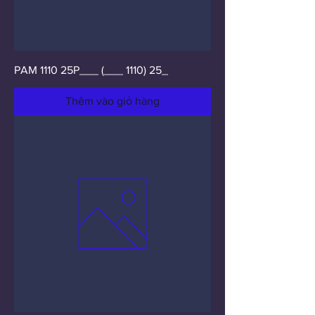
PAM 1110 25P___ (___ 1110) 25_
Thêm vào giỏ hàng