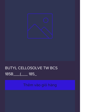
BUTYL CELLOSOLVE TW BCS
185B___(___ 185_
Thêm vào giỏ hàng