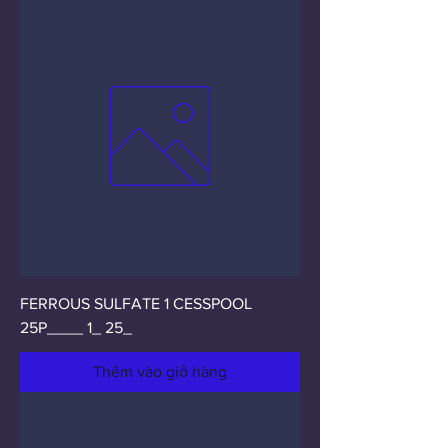
FERROUS SULFATE 1 CESSPOOL
25P____ 1_ 25_
Thêm vào giỏ hàng