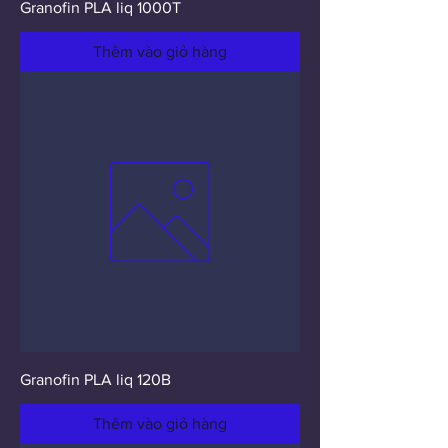
Granofin PLA liq 1000T
Thêm vào giỏ hàng
Granofin PLA liq 120B
Thêm vào giỏ hàng