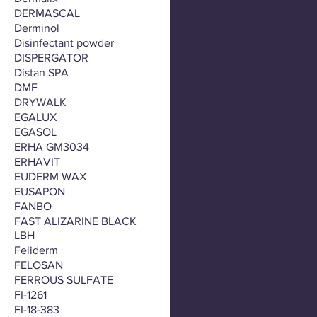
DERMASCAL
Derminol
Disinfectant powder
DISPERGATOR
Distan SPA
DMF
DRYWALK
EGALUX
EGASOL
ERHA GM3034
ERHAVIT
EUDERM WAX
EUSAPON
FANBO
FAST ALIZARINE BLACK
LBH
Feliderm
FELOSAN
FERROUS SULFATE
FI-1261
FI-18-383