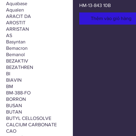
Aquabase
HM-13-843 10B
Aqualen
ARACIT DA
Thêm vào giỏ hàng
AROSTIT
ARRISTAN
AS
Basyntan
Bemacron
Bemanol
BEZAKTIV
BEZATHREN
BI
BIAVIN
BM
BM-388-FO
BORRON
BUSAN
BUTAN
BUTYL CELLOSOLVE
CALCIUM CARBONATE
CAO