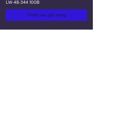
LW-48-344 100B
Thêm vào giỏ hàng