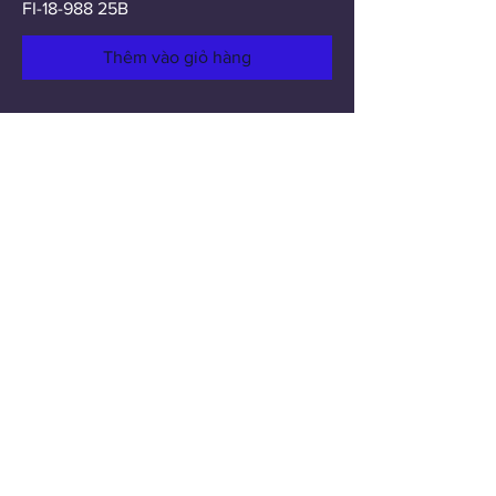
FI-18-988 25B
Thêm vào giỏ hàng