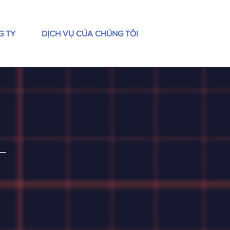
G TY
DỊCH VỤ CỦA CHÚNG TÔI
_