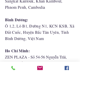
Sangkat Kantouk, Khan Kamboul,
Phnom Penh, Cambodia
Bình Dương:
Ô 1,2, Lô B1, Đường N1, KCN KSB, Xã
Đất Cuốc, Huyện Bắc Tân Uyên, Tỉnh
Bình Dương, Việt Nam
Ho Chi Minh:
ZEN PLAZA - Số 54-56 Nguyễn Trãi,
Phường Bến Thành, Quận 1, TP.HCM, Việt
Nam
Hải Phòng:
CATBI PLAZA - Số 1, đường Lê Hồng
Phong, phường Lãm Hà, quận Ngô Quyền,
TP. Hải Phòng