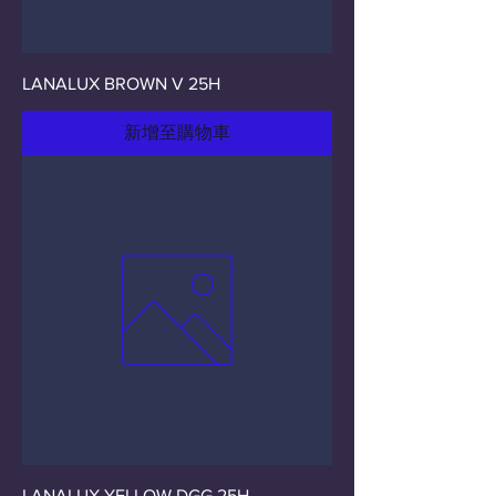
LANALUX BROWN V 25H
新增至購物車
LANALUX YELLOW DGG 25H