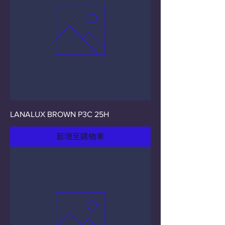
LANALUX BROWN P3C 25H
新增至購物車