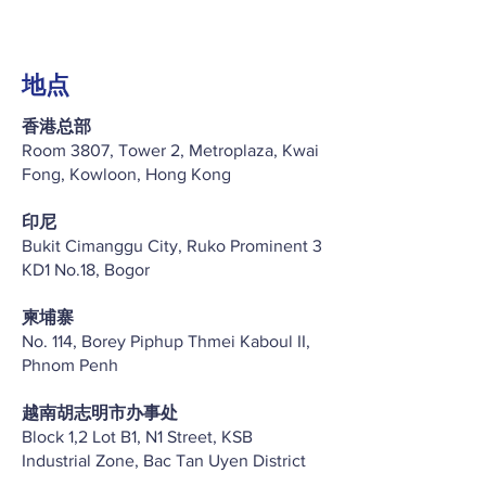
地点
香港总部
Room 3807, Tower 2, Metroplaza, Kwai
Fong, Kowloon, Hong Kong
印尼
Bukit Cimanggu City, Ruko Prominent 3
KD1 No.18, Bogor
柬埔寨
No. 114, Borey Piphup Thmei Kaboul II,
Phnom Penh
越南胡志明市办事处
Block 1,2 Lot B1, N1 Street, KSB
Industrial Zone, Bac Tan Uyen District