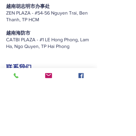
越南胡志明市办事处
ZEN PLAZA - #54-56 Nguyen Trai, Ben
Thanh, TP HCM
越南海防市
CATBI PLAZA - #1 LE Hong Phong, Lam
Ha, Ngo Quyen, TP Hai Phong
联系我们
+852 2422 2838
enquiry@keitat.com