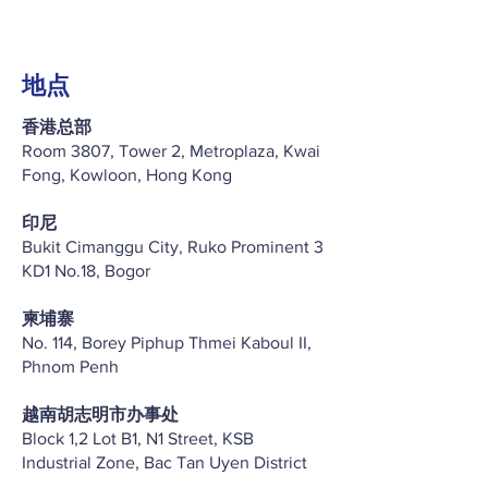
地点
香港总部
Room 3807, Tower 2, Metroplaza, Kwai
Fong, Kowloon, Hong Kong
印尼
Bukit Cimanggu City, Ruko Prominent 3
KD1 No.18, Bogor
柬埔寨
No. 114, Borey Piphup Thmei Kaboul II,
Phnom Penh
越南胡志明市办事处
Block 1,2 Lot B1, N1 Street, KSB
Industrial Zone, Bac Tan Uyen District