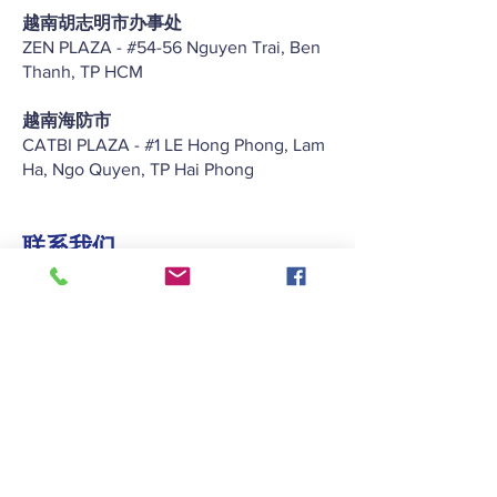
越南胡志明市办事处
ZEN PLAZA - #54-56 Nguyen Trai, Ben
Thanh, TP HCM
越南海防市
CATBI PLAZA - #1 LE Hong Phong, Lam
Ha, Ngo Quyen, TP Hai Phong
联系我们
+852 2422 2838
enquiry@keitat.com