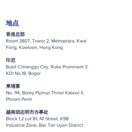
地点
香港总部
Room 3807, Tower 2, Metroplaza, Kwai
Fong, Kowloon, Hong Kong
印尼
Bukit Cimanggu City, Ruko Prominent 3
KD1 No.18, Bogor
柬埔寨
No. 114, Borey Piphup Thmei Kaboul II,
Phnom Penh
越南胡志明市办事处
Block 1,2 Lot B1, N1 Street, KSB
Industrial Zone, Bac Tan Uyen District