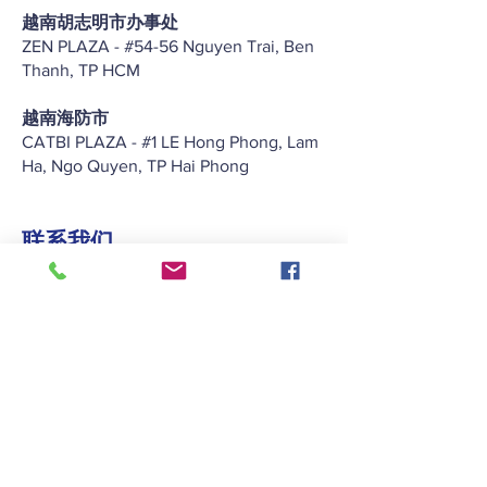
越南胡志明市办事处
ZEN PLAZA - #54-56 Nguyen Trai, Ben
Thanh, TP HCM
越南海防市
CATBI PLAZA - #1 LE Hong Phong, Lam
Ha, Ngo Quyen, TP Hai Phong
联系我们
+852 2422 2838
enquiry@keitat.com