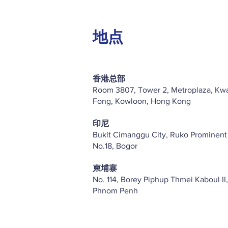
地点
香港总部
Room 3807, Tower 2, Metroplaza, Kw
Fong, Kowloon, Hong Kong
印尼
Bukit Cimanggu City, Ruko Prominent
No.18, Bogor
柬埔寨
No. 114, Borey Piphup Thmei Kaboul II,
Phnom Penh