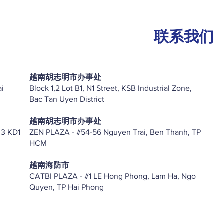
联系我们
越南胡志明市办事处
ai
Block 1,2 Lot B1, N1 Street, KSB Industrial Zone,
Bac Tan Uyen District
越南胡志明市办事处
 3 KD1
ZEN PLAZA - #54-56 Nguyen Trai, Ben Thanh, TP
HCM
越南海防市
CATBI PLAZA - #1 LE Hong Phong, Lam Ha, Ngo
Quyen, TP Hai Phong