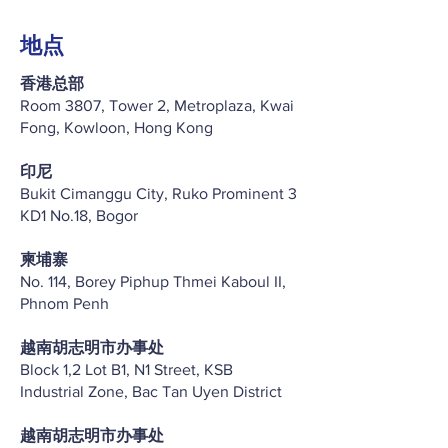
地点
香港总部
Room 3807, Tower 2, Metroplaza, Kwai
Fong, Kowloon, Hong Kong
印尼
Bukit Cimanggu City, Ruko Prominent 3
KD1 No.18, Bogor
柬埔寨
No. 114, Borey Piphup Thmei Kaboul II,
Phnom Penh
越南胡志明市办事处
Block 1,2 Lot B1, N1 Street, KSB
Industrial Zone, Bac Tan Uyen District
越南胡志明市办事处