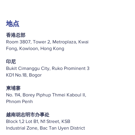
地点
香港总部
Room 3807, Tower 2, Metroplaza, Kwai
Fong, Kowloon, Hong Kong
印尼
Bukit Cimanggu City, Ruko Prominent 3
KD1 No.18, Bogor
柬埔寨
No. 114, Borey Piphup Thmei Kaboul II,
Phnom Penh
越南胡志明市办事处
Block 1,2 Lot B1, N1 Street, KSB
Industrial Zone, Bac Tan Uyen District