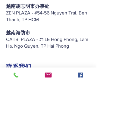
越南胡志明市办事处
ZEN PLAZA - #54-56 Nguyen Trai, Ben
Thanh, TP HCM
越南海防市
CATBI PLAZA - #1 LE Hong Phong, Lam
Ha, Ngo Quyen, TP Hai Phong
联系我们
+852 2422 2838
enquiry@keitat.com