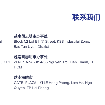
联系我们
越南胡志明市办事处
ai
Block 1,2 Lot B1, N1 Street, KSB Industrial Zone,
Bac Tan Uyen District
越南胡志明市办事处
 3 KD1
ZEN PLAZA - #54-56 Nguyen Trai, Ben Thanh, TP
HCM
越南海防市
CATBI PLAZA - #1 LE Hong Phong, Lam Ha, Ngo
Quyen, TP Hai Phong