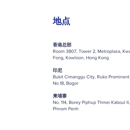
地点
香港总部
Room 3807, Tower 2, Metroplaza, Kw
Fong, Kowloon, Hong Kong
印尼
Bukit Cimanggu City, Ruko Prominent
No.18, Bogor
柬埔寨
No. 114, Borey Piphup Thmei Kaboul II,
Phnom Penh