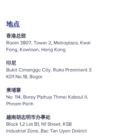
地点
香港总部
Room 3807, Tower 2, Metroplaza, Kwai
Fong, Kowloon, Hong Kong
印尼
Bukit Cimanggu City, Ruko Prominent 3
KD1 No.18, Bogor
柬埔寨
No. 114, Borey Piphup Thmei Kaboul II,
Phnom Penh
越南胡志明市办事处
Block 1,2 Lot B1, N1 Street, KSB
Industrial Zone, Bac Tan Uyen District