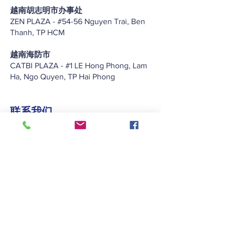
越南胡志明市办事处
ZEN PLAZA - #54-56 Nguyen Trai, Ben
Thanh, TP HCM
越南海防市
CATBI PLAZA - #1 LE Hong Phong, Lam
Ha, Ngo Quyen, TP Hai Phong
联系我们
+852 2422 2838
enquiry@keitat.com