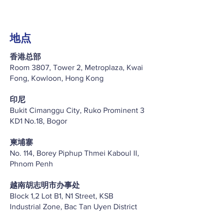
地点
香港总部
Room 3807, Tower 2, Metroplaza, Kwai
Fong, Kowloon, Hong Kong
印尼
Bukit Cimanggu City, Ruko Prominent 3
KD1 No.18, Bogor
柬埔寨
No. 114, Borey Piphup Thmei Kaboul II,
Phnom Penh
越南胡志明市办事处
Block 1,2 Lot B1, N1 Street, KSB
Industrial Zone, Bac Tan Uyen District