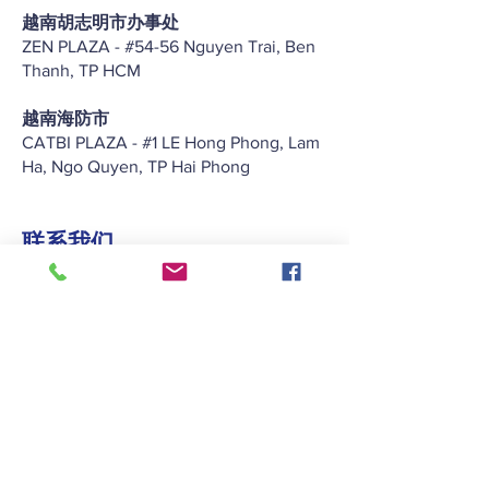
越南胡志明市办事处
ZEN PLAZA - #54-56 Nguyen Trai, Ben
Thanh, TP HCM
越南海防市
CATBI PLAZA - #1 LE Hong Phong, Lam
Ha, Ngo Quyen, TP Hai Phong
联系我们
+852 2422 2838
enquiry@keitat.com