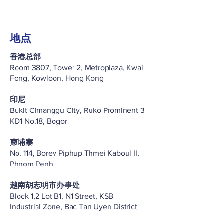
地点
香港总部
Room 3807, Tower 2, Metroplaza, Kwai
Fong, Kowloon, Hong Kong
印尼
Bukit Cimanggu City, Ruko Prominent 3
KD1 No.18, Bogor
柬埔寨
No. 114, Borey Piphup Thmei Kaboul II,
Phnom Penh
越南胡志明市办事处
Block 1,2 Lot B1, N1 Street, KSB
Industrial Zone, Bac Tan Uyen District