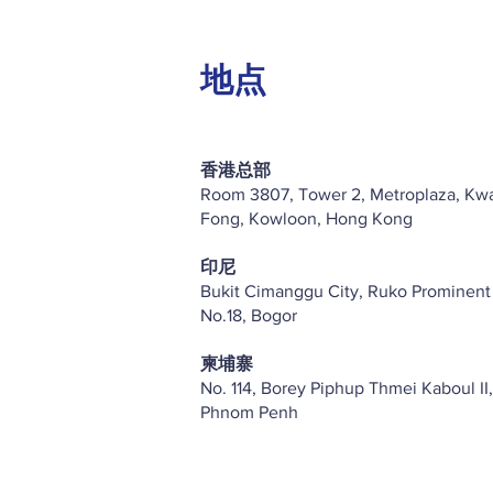
地点
香港总部
Room 3807, Tower 2, Metroplaza, Kw
Fong, Kowloon, Hong Kong
印尼
Bukit Cimanggu City, Ruko Prominent
No.18, Bogor
柬埔寨
No. 114, Borey Piphup Thmei Kaboul II,
Phnom Penh