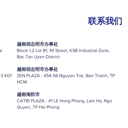
联系我们
越南胡志明市办事处
ai
Block 1,2 Lot B1, N1 Street, KSB Industrial Zone,
Bac Tan Uyen District
越南胡志明市办事处
 3 KD1
ZEN PLAZA - #54-56 Nguyen Trai, Ben Thanh, TP
HCM
越南海防市
CATBI PLAZA - #1 LE Hong Phong, Lam Ha, Ngo
Quyen, TP Hai Phong