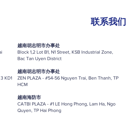
联系我们
越南胡志明市办事处
ai
Block 1,2 Lot B1, N1 Street, KSB Industrial Zone,
Bac Tan Uyen District
越南胡志明市办事处
 3 KD1
ZEN PLAZA - #54-56 Nguyen Trai, Ben Thanh, TP
HCM
越南海防市
CATBI PLAZA - #1 LE Hong Phong, Lam Ha, Ngo
Quyen, TP Hai Phong