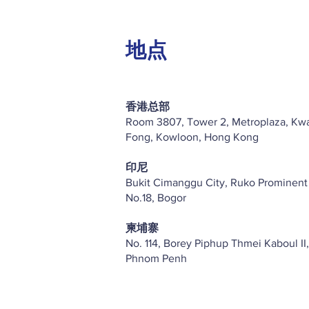
地点
香港总部
Room 3807, Tower 2, Metroplaza, Kw
Fong, Kowloon, Hong Kong
印尼
Bukit Cimanggu City, Ruko Prominent
No.18, Bogor
柬埔寨
No. 114, Borey Piphup Thmei Kaboul II,
Phnom Penh