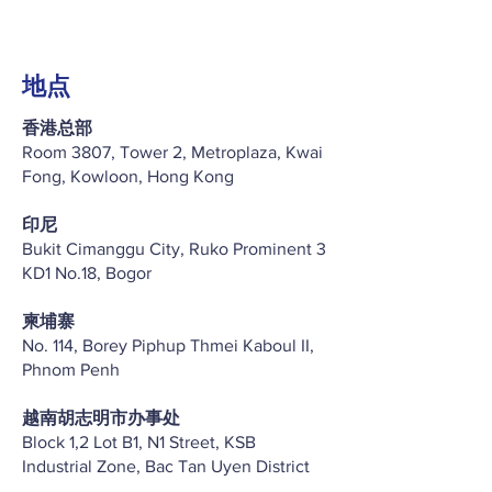
地点
香港总部
Room 3807, Tower 2, Metroplaza, Kwai
Fong, Kowloon, Hong Kong
印尼
Bukit Cimanggu City, Ruko Prominent 3
KD1 No.18, Bogor
柬埔寨
No. 114, Borey Piphup Thmei Kaboul II,
Phnom Penh
越南胡志明市办事处
Block 1,2 Lot B1, N1 Street, KSB
Industrial Zone, Bac Tan Uyen District