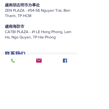
越南胡志明市办事处
ZEN PLAZA - #54-56 Nguyen Trai, Ben
Thanh, TP HCM
越南海防市
CATBI PLAZA - #1 LE Hong Phong, Lam
Ha, Ngo Quyen, TP Hai Phong
联系我们
+852 2422 2838
enquiry@keitat.com