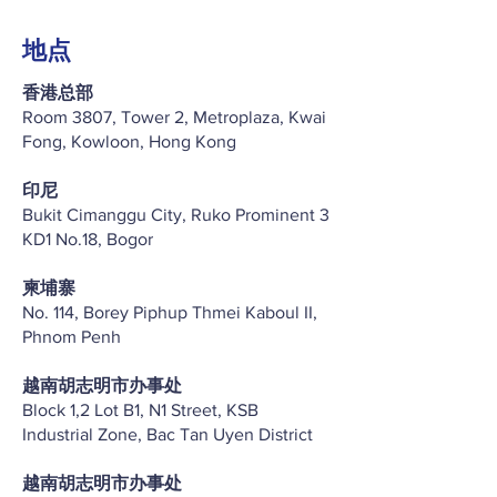
地点
香港总部
Room 3807, Tower 2, Metroplaza, Kwai
Fong, Kowloon, Hong Kong
印尼
Bukit Cimanggu City, Ruko Prominent 3
KD1 No.18, Bogor
柬埔寨
No. 114, Borey Piphup Thmei Kaboul II,
Phnom Penh
越南胡志明市办事处
Block 1,2 Lot B1, N1 Street, KSB
Industrial Zone, Bac Tan Uyen District
越南胡志明市办事处