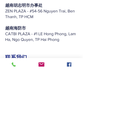
越南胡志明市办事处
ZEN PLAZA - #54-56 Nguyen Trai, Ben
Thanh, TP HCM
越南海防市
CATBI PLAZA - #1 LE Hong Phong, Lam
Ha, Ngo Quyen, TP Hai Phong
联系我们
+852 2422 2838
enquiry@keitat.com