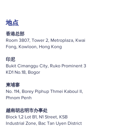
地点
香港总部
Room 3807, Tower 2, Metroplaza, Kwai
Fong, Kowloon, Hong Kong
印尼
Bukit Cimanggu City, Ruko Prominent 3
KD1 No.18, Bogor
柬埔寨
No. 114, Borey Piphup Thmei Kaboul II,
Phnom Penh
越南胡志明市办事处
Block 1,2 Lot B1, N1 Street, KSB
Industrial Zone, Bac Tan Uyen District