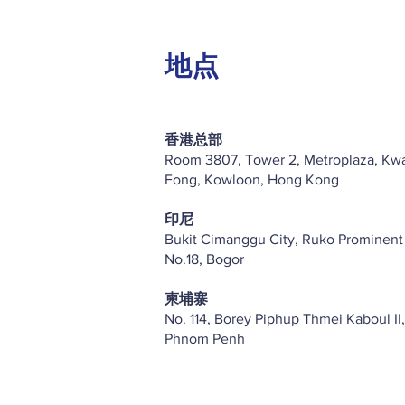
地点
香港总部
Room 3807, Tower 2, Metroplaza, Kw
Fong, Kowloon, Hong Kong
印尼
Bukit Cimanggu City, Ruko Prominent
No.18, Bogor
柬埔寨
No. 114, Borey Piphup Thmei Kaboul II,
Phnom Penh