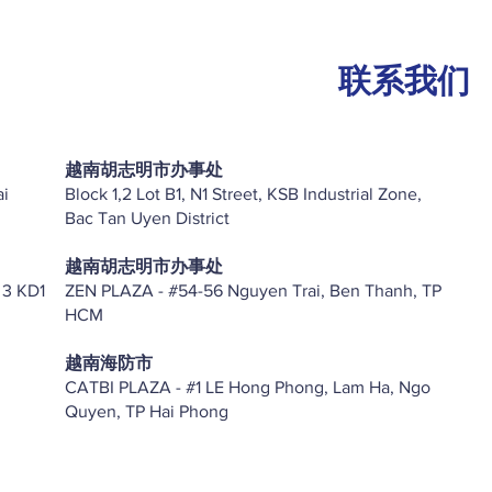
联系我们
越南胡志明市办事处
ai
Block 1,2 Lot B1, N1 Street, KSB Industrial Zone,
Bac Tan Uyen District
越南胡志明市办事处
 3 KD1
ZEN PLAZA - #54-56 Nguyen Trai, Ben Thanh, TP
HCM
越南海防市
CATBI PLAZA - #1 LE Hong Phong, Lam Ha, Ngo
Quyen, TP Hai Phong