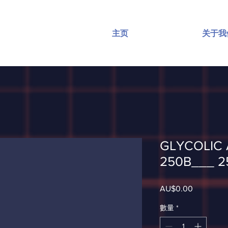
主页
关于我
GLYCOLIC 
250B___ 2
AU$0.00
價
格
數量
*