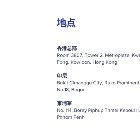
地点
香港总部
Room 3807, Tower 2, Metroplaza, Kw
Fong, Kowloon, Hong Kong
印尼
Bukit Cimanggu City, Ruko Prominent
No.18, Bogor
柬埔寨
No. 114, Borey Piphup Thmei Kaboul II,
Phnom Penh