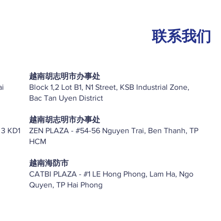
联系我们
越南胡志明市办事处
ai
Block 1,2 Lot B1, N1 Street, KSB Industrial Zone,
Bac Tan Uyen District
越南胡志明市办事处
 3 KD1
ZEN PLAZA - #54-56 Nguyen Trai, Ben Thanh, TP
HCM
越南海防市
CATBI PLAZA - #1 LE Hong Phong, Lam Ha, Ngo
Quyen, TP Hai Phong