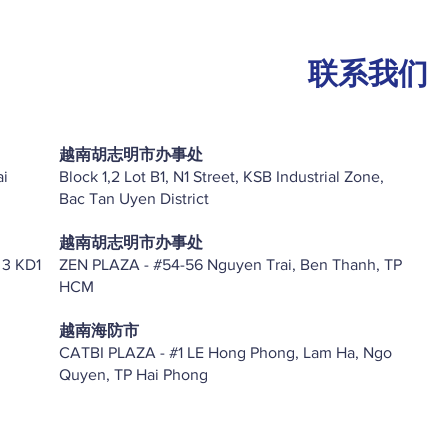
联系我们
越南胡志明市办事处
ai
Block 1,2 Lot B1, N1 Street, KSB Industrial Zone,
Bac Tan Uyen District
越南胡志明市办事处
 3 KD1
ZEN PLAZA - #54-56 Nguyen Trai, Ben Thanh, TP
HCM
越南海防市
CATBI PLAZA - #1 LE Hong Phong, Lam Ha, Ngo
Quyen, TP Hai Phong