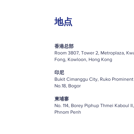
地点
香港总部
Room 3807, Tower 2, Metroplaza, Kw
Fong, Kowloon, Hong Kong
印尼
Bukit Cimanggu City, Ruko Prominent
No.18, Bogor
柬埔寨
No. 114, Borey Piphup Thmei Kaboul II,
Phnom Penh