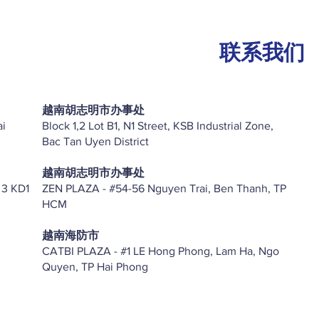
联系我们
越南胡志明市办事处
ai
Block 1,2 Lot B1, N1 Street, KSB Industrial Zone,
Bac Tan Uyen District
越南胡志明市办事处
 3 KD1
ZEN PLAZA - #54-56 Nguyen Trai, Ben Thanh, TP
HCM
越南海防市
CATBI PLAZA - #1 LE Hong Phong, Lam Ha, Ngo
Quyen, TP Hai Phong