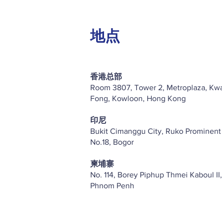
地点
香港总部
Room 3807, Tower 2, Metroplaza, Kw
Fong, Kowloon, Hong Kong
印尼
Bukit Cimanggu City, Ruko Prominent
No.18, Bogor
柬埔寨
No. 114, Borey Piphup Thmei Kaboul II,
Phnom Penh