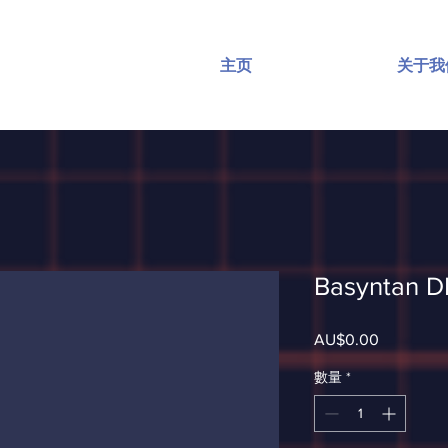
主页
关于我
Basyntan D
AU$0.00
價
格
數量
*