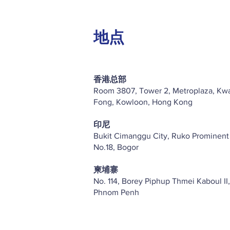
地点
香港总部
Room 3807, Tower 2, Metroplaza, Kw
Fong, Kowloon, Hong Kong
印尼
Bukit Cimanggu City, Ruko Prominent
No.18, Bogor
柬埔寨
No. 114, Borey Piphup Thmei Kaboul II,
Phnom Penh