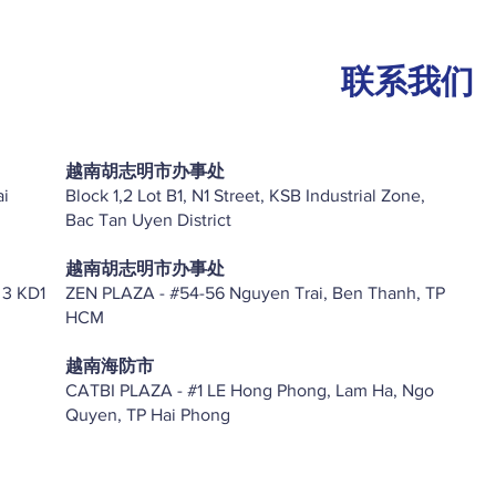
联系我们
越南胡志明市办事处
ai
Block 1,2 Lot B1, N1 Street, KSB Industrial Zone,
Bac Tan Uyen District
越南胡志明市办事处
 3 KD1
ZEN PLAZA - #54-56 Nguyen Trai, Ben Thanh, TP
HCM
越南海防市
CATBI PLAZA - #1 LE Hong Phong, Lam Ha, Ngo
Quyen, TP Hai Phong