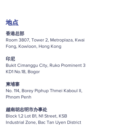
地点
香港总部
Room 3807, Tower 2, Metroplaza, Kwai
Fong, Kowloon, Hong Kong
印尼
Bukit Cimanggu City, Ruko Prominent 3
KD1 No.18, Bogor
柬埔寨
No. 114, Borey Piphup Thmei Kaboul II,
Phnom Penh
越南胡志明市办事处
Block 1,2 Lot B1, N1 Street, KSB
Industrial Zone, Bac Tan Uyen District