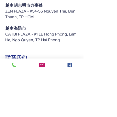
越南胡志明市办事处
ZEN PLAZA - #54-56 Nguyen Trai, Ben
Thanh, TP HCM
越南海防市
CATBI PLAZA - #1 LE Hong Phong, Lam
Ha, Ngo Quyen, TP Hai Phong
联系我们
+852 2422 2838
enquiry@keitat.com