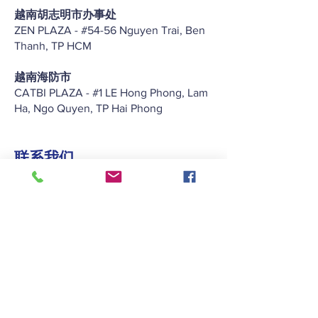
越南胡志明市办事处
ZEN PLAZA - #54-56 Nguyen Trai, Ben
Thanh, TP HCM
越南海防市
CATBI PLAZA - #1 LE Hong Phong, Lam
Ha, Ngo Quyen, TP Hai Phong
联系我们
+852 2422 2838
enquiry@keitat.com