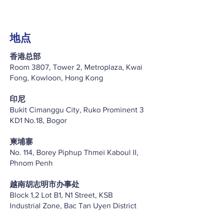
地点
香港总部
Room 3807, Tower 2, Metroplaza, Kwai
Fong, Kowloon, Hong Kong
印尼
Bukit Cimanggu City, Ruko Prominent 3
KD1 No.18, Bogor
柬埔寨
No. 114, Borey Piphup Thmei Kaboul II,
Phnom Penh
越南胡志明市办事处
Block 1,2 Lot B1, N1 Street, KSB
Industrial Zone, Bac Tan Uyen District