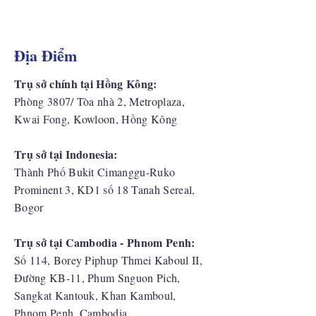
Địa Điểm
Trụ sở chính tại Hồng Kông:
Phòng 3807/ Tòa nhà 2, Metroplaza,
Kwai Fong, Kowloon, Hồng Kông
Trụ sở tại Indonesia:
​Thành Phố Bukit Cimanggu-Ruko
Prominent 3, KD1 số 18 Tanah Sereal,
Bogor
Trụ sở tại Cambodia - Phnom Penh:
Số 114, Borey Piphup Thmei Kaboul II,
Đường KB-11, Phum Snguon Pich,
Sangkat Kantouk, Khan Kamboul,
Phnom Penh, Cambodia