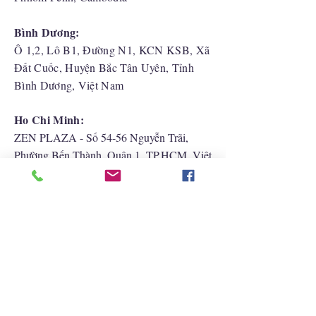
Bình Dương:
Ô 1,2, Lô B1, Đường N1, KCN KSB, Xã
Đất Cuốc, Huyện Bắc Tân Uyên, Tỉnh
Bình Dương, Việt Nam
Ho Chi Minh:
ZEN PLAZA - Số 54-56 Nguyễn Trãi,
Phường Bến Thành, Quận 1, TP.HCM, Việt
Nam
Hải Phòng:
CATBI PLAZA - Số 1, đường Lê Hồng
Phong, phường Lãm Hà, quận Ngô Quyền,
TP. Hải Phòng
Liên Hệ Với Chúng Tôi