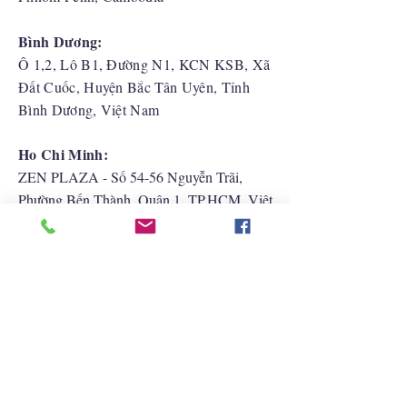
Bình Dương:
Ô 1,2, Lô B1, Đường N1, KCN KSB, Xã
Đất Cuốc, Huyện Bắc Tân Uyên, Tỉnh
Bình Dương, Việt Nam
Ho Chi Minh:
ZEN PLAZA - Số 54-56 Nguyễn Trãi,
Phường Bến Thành, Quận 1, TP.HCM, Việt
Nam
Hải Phòng:
CATBI PLAZA - Số 1, đường Lê Hồng
Phong, phường Lãm Hà, quận Ngô Quyền,
TP. Hải Phòng
Liên Hệ Với Chúng Tôi