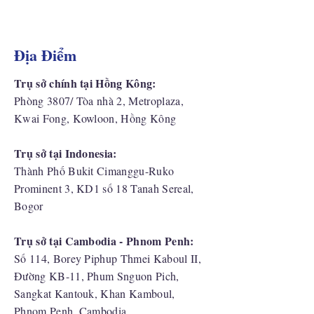
Địa Điểm
Trụ sở chính tại Hồng Kông:
Phòng 3807/ Tòa nhà 2, Metroplaza,
Kwai Fong, Kowloon, Hồng Kông
Trụ sở tại Indonesia:
​Thành Phố Bukit Cimanggu-Ruko
Prominent 3, KD1 số 18 Tanah Sereal,
Bogor
Trụ sở tại Cambodia - Phnom Penh:
Số 114, Borey Piphup Thmei Kaboul II,
Đường KB-11, Phum Snguon Pich,
Sangkat Kantouk, Khan Kamboul,
Phnom Penh, Cambodia