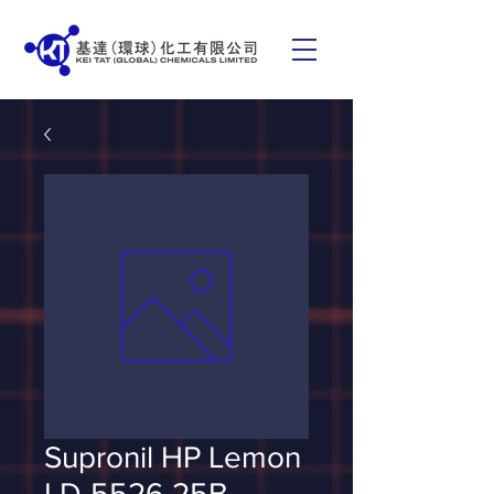
Supronil HP Lemon
LD-5526 25B