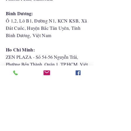
Bình Dương:
Ô 1,2, Lô B1, Đường N1, KCN KSB, Xã
Đất Cuốc, Huyện Bắc Tân Uyên, Tỉnh
Bình Dương, Việt Nam
Ho Chi Minh:
ZEN PLAZA - Số 54-56 Nguyễn Trãi,
Phường Bến Thành, Quận 1, TP.HCM, Việt
Nam
Hải Phòng:
CATBI PLAZA - Số 1, đường Lê Hồng
Phong, phường Lãm Hà, quận Ngô Quyền,
TP. Hải Phòng
Liên Hệ Với Chúng Tôi