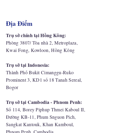
Địa Điểm
Trụ sở chính tại Hồng Kông:
Phòng 3807/ Tòa nhà 2, Metroplaza,
Kwai Fong, Kowloon, Hồng Kông
Trụ sở tại Indonesia:
​Thành Phố Bukit Cimanggu-Ruko
Prominent 3, KD1 số 18 Tanah Sereal,
Bogor
Trụ sở tại Cambodia - Phnom Penh:
Số 114, Borey Piphup Thmei Kaboul II,
Đường KB-11, Phum Snguon Pich,
Sangkat Kantouk, Khan Kamboul,
Phnom Penh, Cambodia