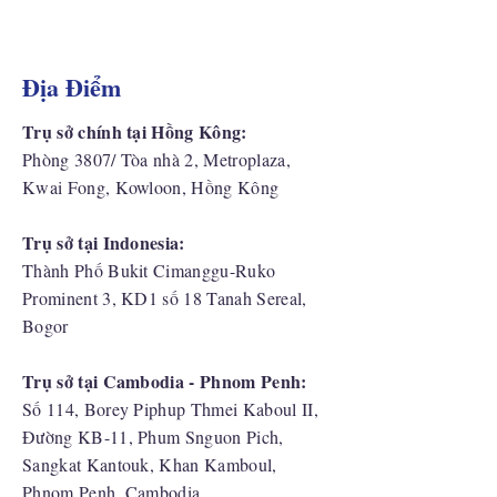
Địa Điểm
Trụ sở chính tại Hồng Kông:
Phòng 3807/ Tòa nhà 2, Metroplaza,
Kwai Fong, Kowloon, Hồng Kông
Trụ sở tại Indonesia:
​Thành Phố Bukit Cimanggu-Ruko
Prominent 3, KD1 số 18 Tanah Sereal,
Bogor
Trụ sở tại Cambodia - Phnom Penh:
Số 114, Borey Piphup Thmei Kaboul II,
Đường KB-11, Phum Snguon Pich,
Sangkat Kantouk, Khan Kamboul,
Phnom Penh, Cambodia