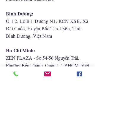
Bình Dương:
Ô 1,2, Lô B1, Đường N1, KCN KSB, Xã
Đất Cuốc, Huyện Bắc Tân Uyên, Tỉnh
Bình Dương, Việt Nam
Ho Chi Minh:
ZEN PLAZA - Số 54-56 Nguyễn Trãi,
Phường Bến Thành, Quận 1, TP.HCM, Việt
Nam
Hải Phòng:
CATBI PLAZA - Số 1, đường Lê Hồng
Phong, phường Lãm Hà, quận Ngô Quyền,
TP. Hải Phòng
Liên Hệ Với Chúng Tôi