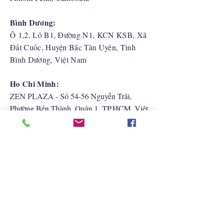
Bình Dương:
Ô 1,2, Lô B1, Đường N1, KCN KSB, Xã
Đất Cuốc, Huyện Bắc Tân Uyên, Tỉnh
Bình Dương, Việt Nam
Ho Chi Minh:
ZEN PLAZA - Số 54-56 Nguyễn Trãi,
Phường Bến Thành, Quận 1, TP.HCM, Việt
Nam
Hải Phòng:
CATBI PLAZA - Số 1, đường Lê Hồng
Phong, phường Lãm Hà, quận Ngô Quyền,
TP. Hải Phòng
Liên Hệ Với Chúng Tôi