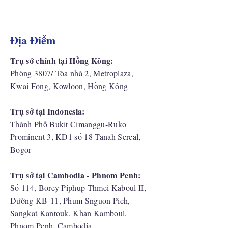
Địa Điểm
Trụ sở chính tại Hồng Kông:
Phòng 3807/ Tòa nhà 2, Metroplaza,
Kwai Fong, Kowloon, Hồng Kông
Trụ sở tại Indonesia:
​Thành Phố Bukit Cimanggu-Ruko
Prominent 3, KD1 số 18 Tanah Sereal,
Bogor
Trụ sở tại Cambodia - Phnom Penh:
Số 114, Borey Piphup Thmei Kaboul II,
Đường KB-11, Phum Snguon Pich,
Sangkat Kantouk, Khan Kamboul,
Phnom Penh, Cambodia