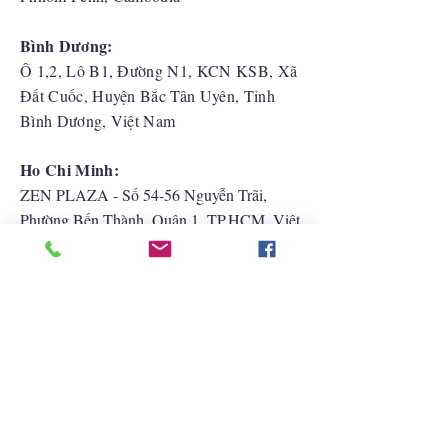
Bình Dương:
Ô 1,2, Lô B1, Đường N1, KCN KSB, Xã
Đất Cuốc, Huyện Bắc Tân Uyên, Tỉnh
Bình Dương, Việt Nam
Ho Chi Minh:
ZEN PLAZA - Số 54-56 Nguyễn Trãi,
Phường Bến Thành, Quận 1, TP.HCM, Việt
Nam
Hải Phòng:
CATBI PLAZA - Số 1, đường Lê Hồng
Phong, phường Lãm Hà, quận Ngô Quyền,
TP. Hải Phòng
Liên Hệ Với Chúng Tôi