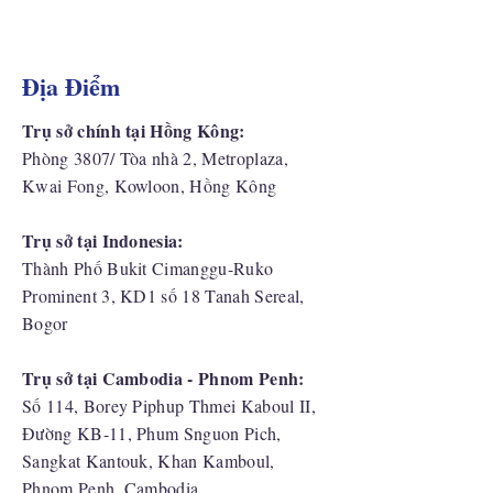
Địa Điểm
Trụ sở chính tại Hồng Kông:
Phòng 3807/ Tòa nhà 2, Metroplaza,
Kwai Fong, Kowloon, Hồng Kông
Trụ sở tại Indonesia:
​Thành Phố Bukit Cimanggu-Ruko
Prominent 3, KD1 số 18 Tanah Sereal,
Bogor
Trụ sở tại Cambodia - Phnom Penh:
Số 114, Borey Piphup Thmei Kaboul II,
Đường KB-11, Phum Snguon Pich,
Sangkat Kantouk, Khan Kamboul,
Phnom Penh, Cambodia