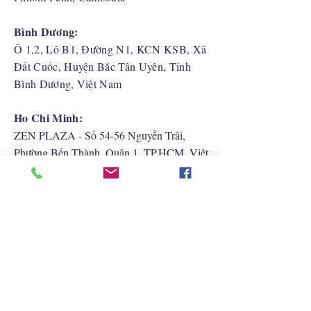
Bình Dương:
Ô 1,2, Lô B1, Đường N1, KCN KSB, Xã
Đất Cuốc, Huyện Bắc Tân Uyên, Tỉnh
Bình Dương, Việt Nam
Ho Chi Minh:
ZEN PLAZA - Số 54-56 Nguyễn Trãi,
Phường Bến Thành, Quận 1, TP.HCM, Việt
Nam
Hải Phòng:
CATBI PLAZA - Số 1, đường Lê Hồng
Phong, phường Lãm Hà, quận Ngô Quyền,
TP. Hải Phòng
Liên Hệ Với Chúng Tôi