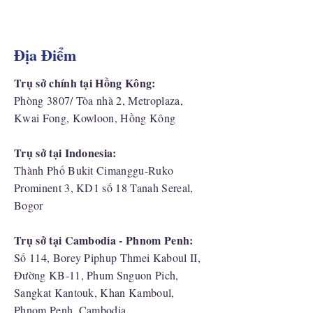
Địa Điểm
Trụ sở chính tại Hồng Kông:
Phòng 3807/ Tòa nhà 2, Metroplaza,
Kwai Fong, Kowloon, Hồng Kông
Trụ sở tại Indonesia:
​Thành Phố Bukit Cimanggu-Ruko
Prominent 3, KD1 số 18 Tanah Sereal,
Bogor
Trụ sở tại Cambodia - Phnom Penh:
Số 114, Borey Piphup Thmei Kaboul II,
Đường KB-11, Phum Snguon Pich,
Sangkat Kantouk, Khan Kamboul,
Phnom Penh, Cambodia