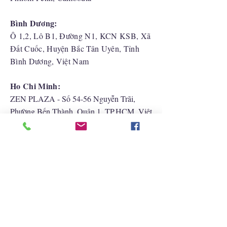
Bình Dương:
Ô 1,2, Lô B1, Đường N1, KCN KSB, Xã
Đất Cuốc, Huyện Bắc Tân Uyên, Tỉnh
Bình Dương, Việt Nam
Ho Chi Minh:
ZEN PLAZA - Số 54-56 Nguyễn Trãi,
Phường Bến Thành, Quận 1, TP.HCM, Việt
Nam
Hải Phòng:
CATBI PLAZA - Số 1, đường Lê Hồng
Phong, phường Lãm Hà, quận Ngô Quyền,
TP. Hải Phòng
Liên Hệ Với Chúng Tôi