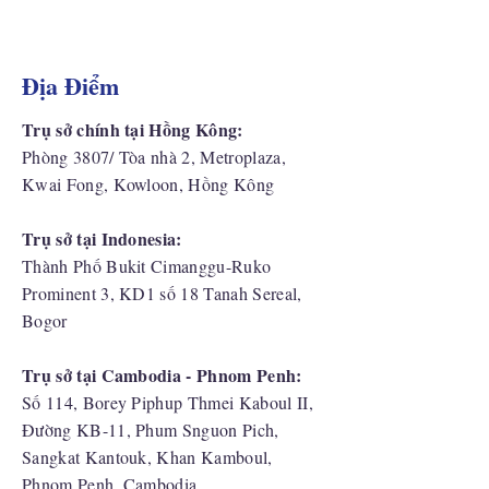
Địa Điểm
Trụ sở chính tại Hồng Kông:
Phòng 3807/ Tòa nhà 2, Metroplaza,
Kwai Fong, Kowloon, Hồng Kông
Trụ sở tại Indonesia:
​Thành Phố Bukit Cimanggu-Ruko
Prominent 3, KD1 số 18 Tanah Sereal,
Bogor
Trụ sở tại Cambodia - Phnom Penh:
Số 114, Borey Piphup Thmei Kaboul II,
Đường KB-11, Phum Snguon Pich,
Sangkat Kantouk, Khan Kamboul,
Phnom Penh, Cambodia