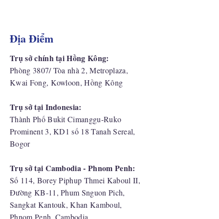
Địa Điểm
Trụ sở chính tại Hồng Kông:
Phòng 3807/ Tòa nhà 2, Metroplaza,
Kwai Fong, Kowloon, Hồng Kông
Trụ sở tại Indonesia:
​Thành Phố Bukit Cimanggu-Ruko
Prominent 3, KD1 số 18 Tanah Sereal,
Bogor
Trụ sở tại Cambodia - Phnom Penh:
Số 114, Borey Piphup Thmei Kaboul II,
Đường KB-11, Phum Snguon Pich,
Sangkat Kantouk, Khan Kamboul,
Phnom Penh, Cambodia