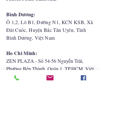
Bình Dương:
Ô 1,2, Lô B1, Đường N1, KCN KSB, Xã
Đất Cuốc, Huyện Bắc Tân Uyên, Tỉnh
Bình Dương, Việt Nam
Ho Chi Minh:
ZEN PLAZA - Số 54-56 Nguyễn Trãi,
Phường Bến Thành, Quận 1, TP.HCM, Việt
Nam
Hải Phòng:
CATBI PLAZA - Số 1, đường Lê Hồng
Phong, phường Lãm Hà, quận Ngô Quyền,
TP. Hải Phòng
Liên Hệ Với Chúng Tôi