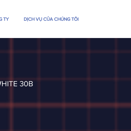
G TY
DỊCH VỤ CỦA CHÚNG TÔI
HITE 30B