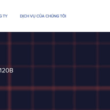
G TY
DỊCH VỤ CỦA CHÚNG TÔI
 120B