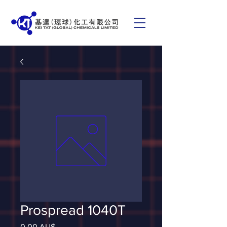
Prospread 1040T
Giá
0,00 AU$