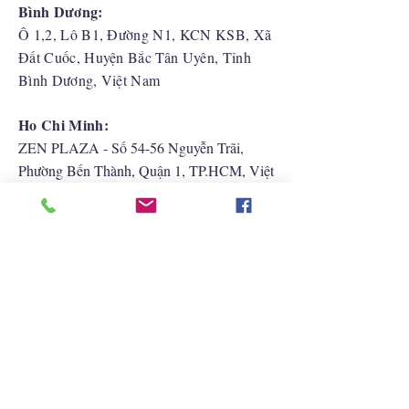
Bình Dương:
Ô 1,2, Lô B1, Đường N1, KCN KSB, Xã
Đất Cuốc, Huyện Bắc Tân Uyên, Tỉnh
Bình Dương, Việt Nam
Ho Chi Minh:
ZEN PLAZA - Số 54-56 Nguyễn Trãi,
Phường Bến Thành, Quận 1, TP.HCM, Việt
Nam
Hải Phòng:
CATBI PLAZA - Số 1, đường Lê Hồng
Phong, phường Lãm Hà, quận Ngô Quyền,
TP. Hải Phòng
Liên Hệ Với Chúng Tôi
+852 2422 2838