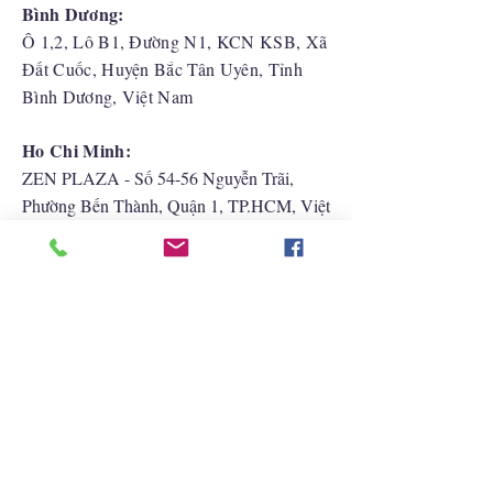
Bình Dương:
Ô 1,2, Lô B1, Đường N1, KCN KSB, Xã
Đất Cuốc, Huyện Bắc Tân Uyên, Tỉnh
Bình Dương, Việt Nam
Ho Chi Minh:
ZEN PLAZA - Số 54-56 Nguyễn Trãi,
Phường Bến Thành, Quận 1, TP.HCM, Việt
Nam
Hải Phòng:
CATBI PLAZA - Số 1, đường Lê Hồng
Phong, phường Lãm Hà, quận Ngô Quyền,
TP. Hải Phòng
Liên Hệ Với Chúng Tôi
+852 2422 2838