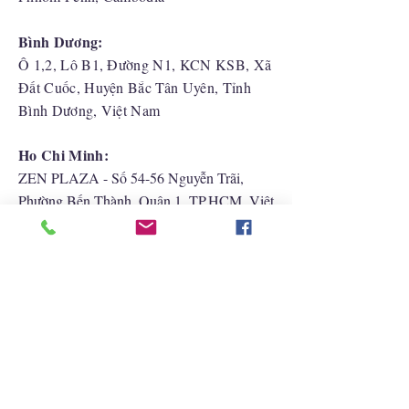
Bình Dương:
Ô 1,2, Lô B1, Đường N1, KCN KSB, Xã
Đất Cuốc, Huyện Bắc Tân Uyên, Tỉnh
Bình Dương, Việt Nam
Ho Chi Minh:
ZEN PLAZA - Số 54-56 Nguyễn Trãi,
Phường Bến Thành, Quận 1, TP.HCM, Việt
Nam
Hải Phòng:
CATBI PLAZA - Số 1, đường Lê Hồng
Phong, phường Lãm Hà, quận Ngô Quyền,
TP. Hải Phòng
Liên Hệ Với Chúng Tôi