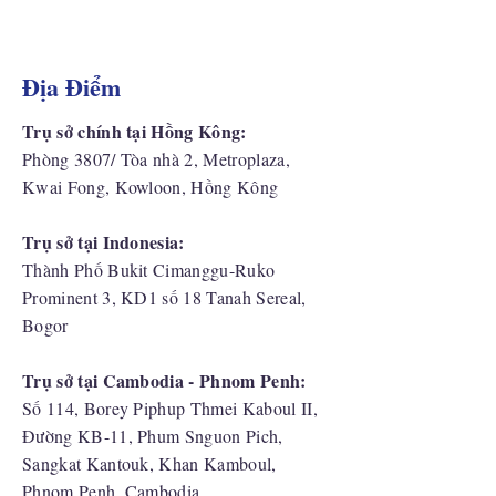
Địa Điểm
Trụ sở chính tại Hồng Kông:
Phòng 3807/ Tòa nhà 2, Metroplaza,
Kwai Fong, Kowloon, Hồng Kông
Trụ sở tại Indonesia:
​Thành Phố Bukit Cimanggu-Ruko
Prominent 3, KD1 số 18 Tanah Sereal,
Bogor
Trụ sở tại Cambodia - Phnom Penh:
Số 114, Borey Piphup Thmei Kaboul II,
Đường KB-11, Phum Snguon Pich,
Sangkat Kantouk, Khan Kamboul,
Phnom Penh, Cambodia