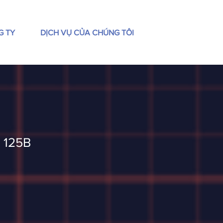
G TY
DỊCH VỤ CỦA CHÚNG TÔI
 125B