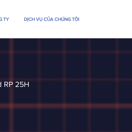
G TY
DỊCH VỤ CỦA CHÚNG TÔI
d RP 25H