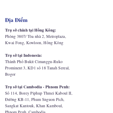
Địa Điểm
Trụ sở chính tại Hồng Kông:
Phòng 3807/ Tòa nhà 2, Metroplaza,
Kwai Fong, Kowloon, Hồng Kông
Trụ sở tại Indonesia:
​Thành Phố Bukit Cimanggu-Ruko
Prominent 3, KD1 số 18 Tanah Sereal,
Bogor
Trụ sở tại Cambodia - Phnom Penh:
Số 114, Borey Piphup Thmei Kaboul II,
Đường KB-11, Phum Snguon Pich,
Sangkat Kantouk, Khan Kamboul,
Phnom Penh, Cambodia