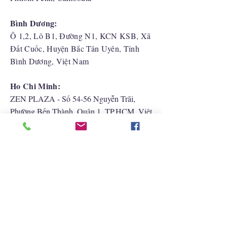
Bình Dương:
Ô 1,2, Lô B1, Đường N1, KCN KSB, Xã
Đất Cuốc, Huyện Bắc Tân Uyên, Tỉnh
Bình Dương, Việt Nam
Ho Chi Minh:
ZEN PLAZA - Số 54-56 Nguyễn Trãi,
Phường Bến Thành, Quận 1, TP.HCM, Việt
Nam
Hải Phòng:
CATBI PLAZA - Số 1, đường Lê Hồng
Phong, phường Lãm Hà, quận Ngô Quyền,
TP. Hải Phòng
Liên Hệ Với Chúng Tôi