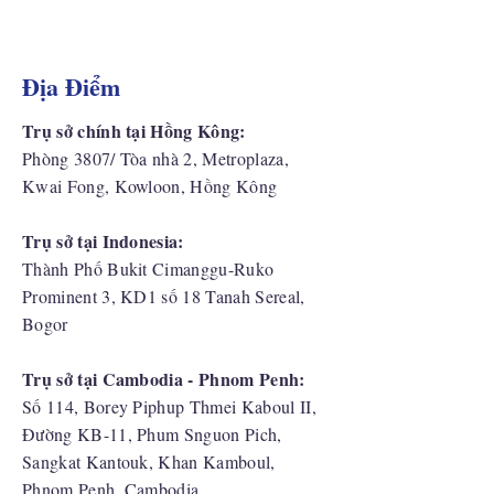
Địa Điểm
Trụ sở chính tại Hồng Kông:
Phòng 3807/ Tòa nhà 2, Metroplaza,
Kwai Fong, Kowloon, Hồng Kông
Trụ sở tại Indonesia:
​Thành Phố Bukit Cimanggu-Ruko
Prominent 3, KD1 số 18 Tanah Sereal,
Bogor
Trụ sở tại Cambodia - Phnom Penh:
Số 114, Borey Piphup Thmei Kaboul II,
Đường KB-11, Phum Snguon Pich,
Sangkat Kantouk, Khan Kamboul,
Phnom Penh, Cambodia