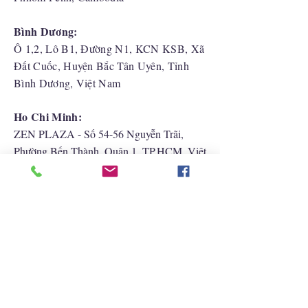
Bình Dương:
Ô 1,2, Lô B1, Đường N1, KCN KSB, Xã
Đất Cuốc, Huyện Bắc Tân Uyên, Tỉnh
Bình Dương, Việt Nam
Ho Chi Minh:
ZEN PLAZA - Số 54-56 Nguyễn Trãi,
Phường Bến Thành, Quận 1, TP.HCM, Việt
Nam
Hải Phòng:
CATBI PLAZA - Số 1, đường Lê Hồng
Phong, phường Lãm Hà, quận Ngô Quyền,
TP. Hải Phòng
Liên Hệ Với Chúng Tôi