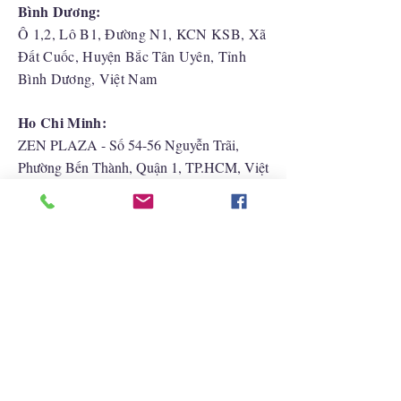
Bình Dương:
Ô 1,2, Lô B1, Đường N1, KCN KSB, Xã
Đất Cuốc, Huyện Bắc Tân Uyên, Tỉnh
Bình Dương, Việt Nam
Ho Chi Minh:
ZEN PLAZA - Số 54-56 Nguyễn Trãi,
Phường Bến Thành, Quận 1, TP.HCM, Việt
Nam
Hải Phòng:
CATBI PLAZA - Số 1, đường Lê Hồng
Phong, phường Lãm Hà, quận Ngô Quyền,
TP. Hải Phòng
Liên Hệ Với Chúng Tôi
+852 2422 2838