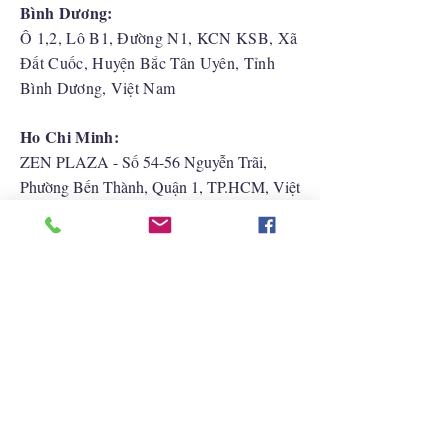
Bình Dương:
Ô 1,2, Lô B1, Đường N1, KCN KSB, Xã
Đất Cuốc, Huyện Bắc Tân Uyên, Tỉnh
Bình Dương, Việt Nam
Ho Chi Minh:
ZEN PLAZA - Số 54-56 Nguyễn Trãi,
Phường Bến Thành, Quận 1, TP.HCM, Việt
Nam
Hải Phòng:
CATBI PLAZA - Số 1, đường Lê Hồng
Phong, phường Lãm Hà, quận Ngô Quyền,
TP. Hải Phòng
Liên Hệ Với Chúng Tôi
+852 2422 2838