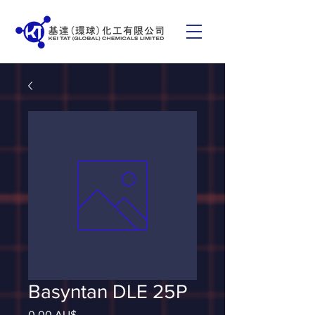
Basyntan DLE 25P
Giá
0,00 AU$